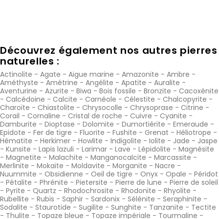
Découvrez également nos autres pierres
naturelles :
Actinolite
-
Agate
-
Aigue marine
-
Amazonite
-
Ambre
-
Améthyste
-
Amétrine
-
Angélite
-
Apatite
-
Auralite
-
Aventurine
-
Azurite
-
Biwa
-
Bois fossile
-
Bronzite
-
Cacoxénite
-
Calcédoine
-
Calcite
-
Carnéole
-
Célestite
-
Chalcopyrite
-
Charoïte
-
Chiastolite
-
Chrysocolle
-
Chrysoprase
-
Citrine
-
Corail
-
Cornaline
-
Cristal de roche
-
Cuivre
-
Cyanite
-
Damburite
-
Dioptase
-
Dolomite
-
Dumortiérite
-
Emeraude
-
Epidote
-
Fer de tigre
-
Fluorite
-
Fushite
-
Grenat
-
Héliotrope
-
Hématite
-
Herkimer
-
Howlite
-
Indigolite
-
Iolite
-
Jade
-
Jaspe
-
Kunsite
-
Lapis lazuli
-
Larimar
-
Lave
-
Lépidolite
-
Magnésite
-
Magnetite
-
Malachite
-
Manganocalcite
-
Marcassite
-
Merlinite
-
Mokaïte
-
Moldavite
-
Morganite
-
Nacre
-
Nuummite
-
Obsidienne
-
Oeil de tigre
-
Onyx
-
Opale
-
Péridot
-
Pétalite
-
Phrénite
-
Pietersite
-
Pierre de lune
-
Pierre de soleil
-
Pyrite
-
Quartz
-
Rhodochrosite
-
Rhodonite
-
Rhyolite
-
Rubellite
-
Rubis
-
Saphir
-
Sardonix
-
Sélénite
-
Seraphinite
-
Sodalite
-
Staurotide
-
Sugilite
-
Sunghite
-
Tanzanite
-
Tectite
-
Thulite
-
Topaze bleue
-
Topaze impériale
-
Tourmaline
-