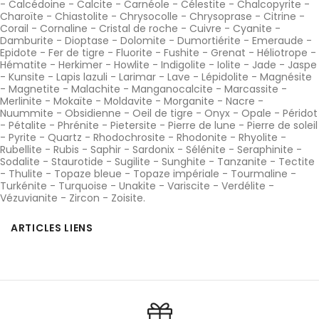
-
Calcédoine
-
Calcite
-
Carnéole
-
Célestite
-
Chalcopyrite
-
Charoïte
-
Chiastolite
-
Chrysocolle
-
Chrysoprase
-
Citrine
-
Corail
-
Cornaline
-
Cristal de roche
-
Cuivre
-
Cyanite
-
Damburite
-
Dioptase
-
Dolomite
-
Dumortiérite
-
Emeraude
-
Epidote
-
Fer de tigre
-
Fluorite
-
Fushite
-
Grenat
-
Héliotrope
-
Hématite
-
Herkimer
-
Howlite
-
Indigolite
-
Iolite
-
Jade
-
Jaspe
-
Kunsite
-
Lapis lazuli
-
Larimar
-
Lave
-
Lépidolite
-
Magnésite
-
Magnetite
-
Malachite
-
Manganocalcite
-
Marcassite
-
Merlinite
-
Mokaïte
-
Moldavite
-
Morganite
-
Nacre
-
Nuummite
-
Obsidienne
-
Oeil de tigre
-
Onyx
-
Opale
-
Péridot
-
Pétalite
-
Phrénite
-
Pietersite
-
Pierre de lune
-
Pierre de soleil
-
Pyrite
-
Quartz
-
Rhodochrosite
-
Rhodonite
-
Rhyolite
-
Rubellite
-
Rubis
-
Saphir
-
Sardonix
-
Sélénite
-
Seraphinite
-
Sodalite
-
Staurotide
-
Sugilite
-
Sunghite
-
Tanzanite
-
Tectite
-
Thulite
-
Topaze bleue
-
Topaze impériale
-
Tourmaline
-
Turkénite
-
Turquoise
-
Unakite
-
Variscite
-
Verdélite
-
Vézuvianite
-
Zircon
-
Zoisite
.
ARTICLES LIENS