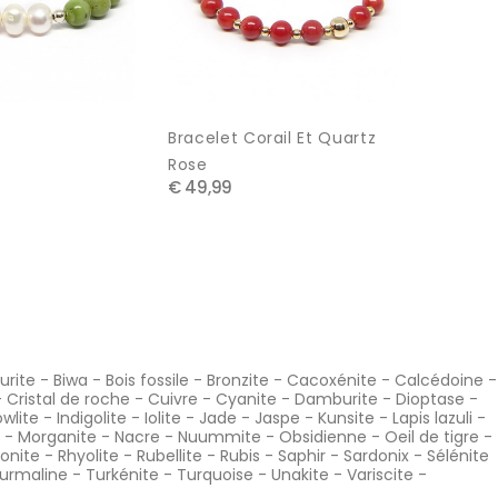
Bracelet Corail Et Quartz
Sodalite
€ 34,99
Rose
€ 49,99
urite
-
Biwa
-
Bois fossile
-
Bronzite
-
Cacoxénite
-
Calcédoine
-
-
Cristal de roche
-
Cuivre
-
Cyanite
-
Damburite
-
Dioptase
-
wlite
-
Indigolite
-
Iolite
-
Jade
-
Jaspe
-
Kunsite
-
Lapis lazuli
-
-
Morganite
-
Nacre
-
Nuummite
-
Obsidienne
-
Oeil de tigre
-
onite
-
Rhyolite
-
Rubellite
-
Rubis
-
Saphir
-
Sardonix
-
Sélénite
urmaline
-
Turkénite
-
Turquoise
-
Unakite
-
Variscite
-