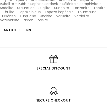
Rubellite
-
Rubis
-
Saphir
-
Sardonix
-
Sélénite
-
Seraphinite
-
Sodalite
-
Staurotide
-
Sugilite
-
Sunghite
-
Tanzanite
-
Tectite
-
Thulite
-
Topaze bleue
-
Topaze impériale
-
Tourmaline
-
Turkénite
-
Turquoise
-
Unakite
-
Variscite
-
Verdélite
-
Vézuvianite
-
Zircon
-
Zoisite
.
ARTICLES LIENS
SPECIAL DISCOUNT
SECURE CHECKOUT