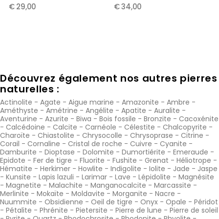
€ 29,00
€ 34,00
Découvrez également nos autres pierres
naturelles :
Actinolite
-
Agate
-
Aigue marine
-
Amazonite
-
Ambre
-
Améthyste
-
Amétrine
-
Angélite
-
Apatite
-
Auralite
-
Aventurine
-
Azurite
-
Biwa
-
Bois fossile
-
Bronzite
-
Cacoxénite
-
Calcédoine
-
Calcite
-
Carnéole
-
Célestite
-
Chalcopyrite
-
Charoïte
-
Chiastolite
-
Chrysocolle
-
Chrysoprase
-
Citrine
-
Corail
-
Cornaline
-
Cristal de roche
-
Cuivre
-
Cyanite
-
Damburite
-
Dioptase
-
Dolomite
-
Dumortiérite
-
Emeraude
-
Epidote
-
Fer de tigre
-
Fluorite
-
Fushite
-
Grenat
-
Héliotrope
-
Hématite
-
Herkimer
-
Howlite
-
Indigolite
-
Iolite
-
Jade
-
Jaspe
-
Kunsite
-
Lapis lazuli
-
Larimar
-
Lave
-
Lépidolite
-
Magnésite
-
Magnetite
-
Malachite
-
Manganocalcite
-
Marcassite
-
Merlinite
-
Mokaïte
-
Moldavite
-
Morganite
-
Nacre
-
Nuummite
-
Obsidienne
-
Oeil de tigre
-
Onyx
-
Opale
-
Péridot
-
Pétalite
-
Phrénite
-
Pietersite
-
Pierre de lune
-
Pierre de soleil
-
Pyrite
-
Quartz
-
Rhodochrosite
-
Rhodonite
-
Rhyolite
-