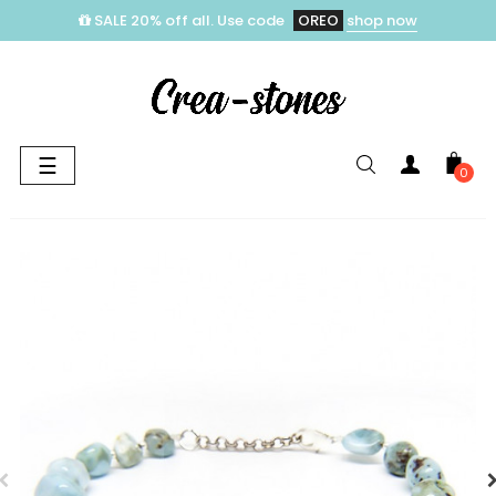
SALE 20% off all. Use code
OREO
shop now
Toggle
☰
0
navigation