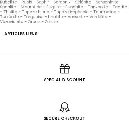
Rubellite
-
Rubis
-
Saphir
-
Sardonix
-
Sélénite
-
Seraphinite
-
Sodalite
-
Staurotide
-
Sugilite
-
Sunghite
-
Tanzanite
-
Tectite
-
Thulite
-
Topaze bleue
-
Topaze impériale
-
Tourmaline
-
Turkénite
-
Turquoise
-
Unakite
-
Variscite
-
Verdélite
-
Vézuvianite
-
Zircon
-
Zoisite
.
ARTICLES LIENS
SPECIAL DISCOUNT
SECURE CHECKOUT