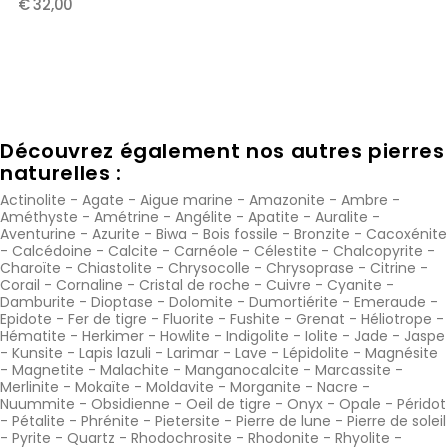
€ 32,00
Découvrez également nos autres pierres
naturelles :
Actinolite
-
Agate
-
Aigue marine
-
Amazonite
-
Ambre
-
Améthyste
-
Amétrine
-
Angélite
-
Apatite
-
Auralite
-
Aventurine
-
Azurite
-
Biwa
-
Bois fossile
-
Bronzite
-
Cacoxénite
-
Calcédoine
-
Calcite
-
Carnéole
-
Célestite
-
Chalcopyrite
-
Charoïte
-
Chiastolite
-
Chrysocolle
-
Chrysoprase
-
Citrine
-
Corail
-
Cornaline
-
Cristal de roche
-
Cuivre
-
Cyanite
-
Damburite
-
Dioptase
-
Dolomite
-
Dumortiérite
-
Emeraude
-
Epidote
-
Fer de tigre
-
Fluorite
-
Fushite
-
Grenat
-
Héliotrope
-
Hématite
-
Herkimer
-
Howlite
-
Indigolite
-
Iolite
-
Jade
-
Jaspe
-
Kunsite
-
Lapis lazuli
-
Larimar
-
Lave
-
Lépidolite
-
Magnésite
-
Magnetite
-
Malachite
-
Manganocalcite
-
Marcassite
-
Merlinite
-
Mokaïte
-
Moldavite
-
Morganite
-
Nacre
-
Nuummite
-
Obsidienne
-
Oeil de tigre
-
Onyx
-
Opale
-
Péridot
-
Pétalite
-
Phrénite
-
Pietersite
-
Pierre de lune
-
Pierre de soleil
-
Pyrite
-
Quartz
-
Rhodochrosite
-
Rhodonite
-
Rhyolite
-