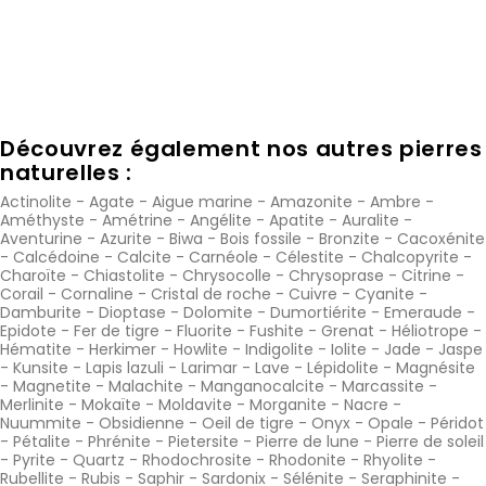
Découvrez également nos autres pierres
naturelles :
Actinolite
-
Agate
-
Aigue marine
-
Amazonite
-
Ambre
-
Améthyste
-
Amétrine
-
Angélite
-
Apatite
-
Auralite
-
Aventurine
-
Azurite
-
Biwa
-
Bois fossile
-
Bronzite
-
Cacoxénite
-
Calcédoine
-
Calcite
-
Carnéole
-
Célestite
-
Chalcopyrite
-
Charoïte
-
Chiastolite
-
Chrysocolle
-
Chrysoprase
-
Citrine
-
Corail
-
Cornaline
-
Cristal de roche
-
Cuivre
-
Cyanite
-
Damburite
-
Dioptase
-
Dolomite
-
Dumortiérite
-
Emeraude
-
Epidote
-
Fer de tigre
-
Fluorite
-
Fushite
-
Grenat
-
Héliotrope
-
Hématite
-
Herkimer
-
Howlite
-
Indigolite
-
Iolite
-
Jade
-
Jaspe
-
Kunsite
-
Lapis lazuli
-
Larimar
-
Lave
-
Lépidolite
-
Magnésite
-
Magnetite
-
Malachite
-
Manganocalcite
-
Marcassite
-
Merlinite
-
Mokaïte
-
Moldavite
-
Morganite
-
Nacre
-
Nuummite
-
Obsidienne
-
Oeil de tigre
-
Onyx
-
Opale
-
Péridot
-
Pétalite
-
Phrénite
-
Pietersite
-
Pierre de lune
-
Pierre de soleil
-
Pyrite
-
Quartz
-
Rhodochrosite
-
Rhodonite
-
Rhyolite
-
Rubellite
-
Rubis
-
Saphir
-
Sardonix
-
Sélénite
-
Seraphinite
-