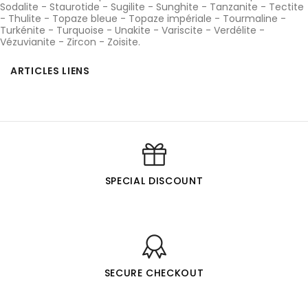
Sodalite
-
Staurotide
-
Sugilite
-
Sunghite
-
Tanzanite
-
Tectite
-
Thulite
-
Topaze bleue
-
Topaze impériale
-
Tourmaline
-
Turkénite
-
Turquoise
-
Unakite
-
Variscite
-
Verdélite
-
Vézuvianite
-
Zircon
-
Zoisite
.
ARTICLES LIENS
SPECIAL DISCOUNT
SECURE CHECKOUT