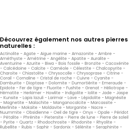
Découvrez également nos autres pierres
naturelles :
Actinolite
-
Agate
-
Aigue marine
-
Amazonite
-
Ambre
-
Améthyste
-
Amétrine
-
Angélite
-
Apatite
-
Auralite
-
Aventurine
-
Azurite
-
Biwa
-
Bois fossile
-
Bronzite
-
Cacoxénite
-
Calcédoine
-
Calcite
-
Carnéole
-
Célestite
-
Chalcopyrite
-
Charoïte
-
Chiastolite
-
Chrysocolle
-
Chrysoprase
-
Citrine
-
Corail
-
Cornaline
-
Cristal de roche
-
Cuivre
-
Cyanite
-
Damburite
-
Dioptase
-
Dolomite
-
Dumortiérite
-
Emeraude
-
Epidote
-
Fer de tigre
-
Fluorite
-
Fushite
-
Grenat
-
Héliotrope
-
Hématite
-
Herkimer
-
Howlite
-
Indigolite
-
Iolite
-
Jade
-
Jaspe
-
Kunsite
-
Lapis lazuli
-
Larimar
-
Lave
-
Lépidolite
-
Magnésite
-
Magnetite
-
Malachite
-
Manganocalcite
-
Marcassite
-
Merlinite
-
Mokaïte
-
Moldavite
-
Morganite
-
Nacre
-
Nuummite
-
Obsidienne
-
Oeil de tigre
-
Onyx
-
Opale
-
Péridot
-
Pétalite
-
Phrénite
-
Pietersite
-
Pierre de lune
-
Pierre de soleil
-
Pyrite
-
Quartz
-
Rhodochrosite
-
Rhodonite
-
Rhyolite
-
Rubellite
-
Rubis
-
Saphir
-
Sardonix
-
Sélénite
-
Seraphinite
-