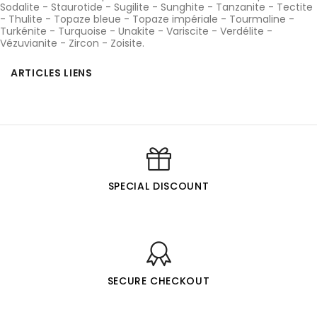
Sodalite
-
Staurotide
-
Sugilite
-
Sunghite
-
Tanzanite
-
Tectite
-
Thulite
-
Topaze bleue
-
Topaze impériale
-
Tourmaline
-
Turkénite
-
Turquoise
-
Unakite
-
Variscite
-
Verdélite
-
Vézuvianite
-
Zircon
-
Zoisite
.
ARTICLES LIENS
SPECIAL DISCOUNT
SECURE CHECKOUT