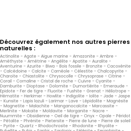
Découvrez également nos autres pierres
naturelles :
Actinolite
-
Agate
-
Aigue marine
-
Amazonite
-
Ambre
-
Améthyste
-
Amétrine
-
Angélite
-
Apatite
-
Auralite
-
Aventurine
-
Azurite
-
Biwa
-
Bois fossile
-
Bronzite
-
Cacoxénite
-
Calcédoine
-
Calcite
-
Carnéole
-
Célestite
-
Chalcopyrite
-
Charoïte
-
Chiastolite
-
Chrysocolle
-
Chrysoprase
-
Citrine
-
Corail
-
Cornaline
-
Cristal de roche
-
Cuivre
-
Cyanite
-
Damburite
-
Dioptase
-
Dolomite
-
Dumortiérite
-
Emeraude
-
Epidote
-
Fer de tigre
-
Fluorite
-
Fushite
-
Grenat
-
Héliotrope
-
Hématite
-
Herkimer
-
Howlite
-
Indigolite
-
Iolite
-
Jade
-
Jaspe
-
Kunsite
-
Lapis lazuli
-
Larimar
-
Lave
-
Lépidolite
-
Magnésite
-
Magnetite
-
Malachite
-
Manganocalcite
-
Marcassite
-
Merlinite
-
Mokaïte
-
Moldavite
-
Morganite
-
Nacre
-
Nuummite
-
Obsidienne
-
Oeil de tigre
-
Onyx
-
Opale
-
Péridot
-
Pétalite
-
Phrénite
-
Pietersite
-
Pierre de lune
-
Pierre de soleil
-
Pyrite
-
Quartz
-
Rhodochrosite
-
Rhodonite
-
Rhyolite
-
Rubellite
-
Rubis
-
Saphir
-
Sardonix
-
Sélénite
-
Seraphinite
-