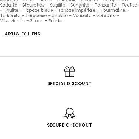
Sodalite
-
Staurotide
-
Sugilite
-
Sunghite
-
Tanzanite
-
Tectite
-
Thulite
-
Topaze bleue
-
Topaze impériale
-
Tourmaline
-
Turkénite
-
Turquoise
-
Unakite
-
Variscite
-
Verdélite
-
Vézuvianite
-
Zircon
-
Zoisite
.
ARTICLES LIENS
SPECIAL DISCOUNT
SECURE CHECKOUT