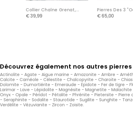
Collier Chaîne Grenat,...
Pierres Des 3 "o
€ 39,99
€ 65,00
Découvrez également nos autres pierres 
Actinolite
-
Agate
-
Aigue marine
-
Amazonite
-
Ambre
-
Améth
Calcite
-
Carnéole
-
Célestite
-
Chalcopyrite
-
Charoïte
-
Chias
Dolomite
-
Dumortiérite
-
Emeraude
-
Epidote
-
Fer de tigre
-
F
Larimar
-
Lave
-
Lépidolite
-
Magnésite
-
Magnetite
-
Malachite
Onyx
-
Opale
-
Péridot
-
Pétalite
-
Phrénite
-
Pietersite
-
Pierre 
-
Seraphinite
-
Sodalite
-
Staurotide
-
Sugilite
-
Sunghite
-
Tanz
Verdélite
-
Vézuvianite
-
Zircon
-
Zoisite
.