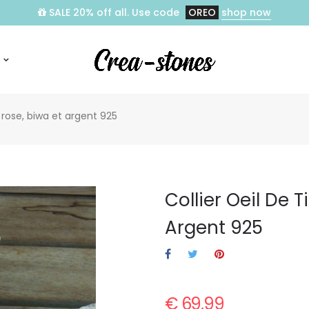
SALE 20% off all. Use code
OREO
shop now
tz rose, biwa et argent 925
Collier Oeil De T
Argent 925
€ 69,99