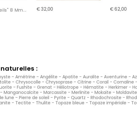
€ 32,00
€ 62,00
eils" 8 Mm...
naturelles :
yste
-
Amétrine
-
Angélite
-
Apatite
-
Auralite
-
Aventurine
-
Az
tolite
-
Chrysocolle
-
Chrysoprase
-
Citrine
-
Corail
-
Cornaline
luorite
-
Fushite
-
Grenat
-
Héliotrope
-
Hématite
-
Herkimer
-
Ho
-
Manganocalcite
-
Marcassite
-
Merlinite
-
Mokaïte
-
Moldavite
de lune
-
Pierre de soleil
-
Pyrite
-
Quartz
-
Rhodochrosite
-
Rhod
anite
-
Tectite
-
Thulite
-
Topaze bleue
-
Topaze impériale
-
To