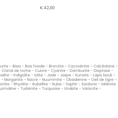
€ 42,00
Kopie V
Biwa
€ 99,99
urite
-
Biwa
-
Bois fossile
-
Bronzite
-
Cacoxénite
-
Calcédoine
-
-
Cristal de roche
-
Cuivre
-
Cyanite
-
Damburite
-
Dioptase
-
wlite
-
Indigolite
-
Iolite
-
Jade
-
Jaspe
-
Kunsite
-
Lapis lazuli
-
-
Morganite
-
Nacre
-
Nuummite
-
Obsidienne
-
Oeil de tigre
-
onite
-
Rhyolite
-
Rubellite
-
Rubis
-
Saphir
-
Sardonix
-
Sélénite
urmaline
-
Turkénite
-
Turquoise
-
Unakite
-
Variscite
-