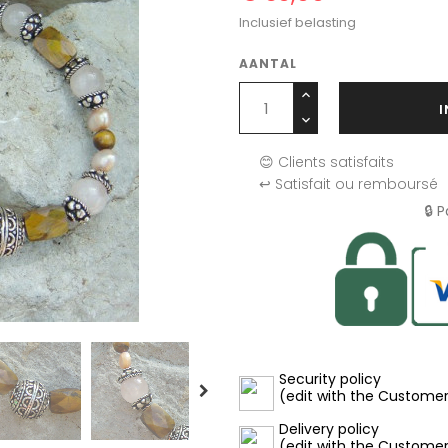
Inclusief belasting
AANTAL
😊 Clients satisfaits
↩️ Satisfait ou remboursé
🔒 
Security policy
(edit with the Custome
Delivery policy
(edit with the Custome