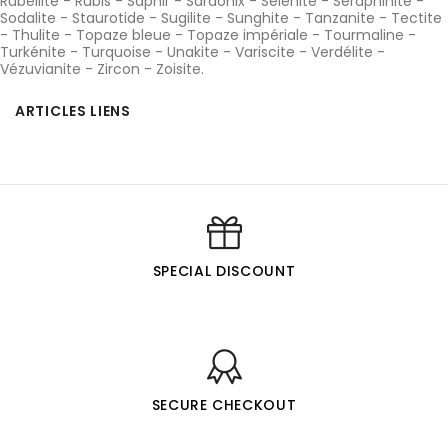
Rubellite
-
Rubis
-
Saphir
-
Sardonix
-
Sélénite
-
Seraphinite
-
Sodalite
-
Staurotide
-
Sugilite
-
Sunghite
-
Tanzanite
-
Tectite
-
Thulite
-
Topaze bleue
-
Topaze impériale
-
Tourmaline
-
Turkénite
-
Turquoise
-
Unakite
-
Variscite
-
Verdélite
-
Vézuvianite
-
Zircon
-
Zoisite
.
ARTICLES LIENS
SPECIAL DISCOUNT
SECURE CHECKOUT