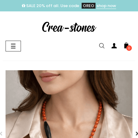
SALE 20% off all. Use code
OREO
shop now
Toggle
☰
0
navigation