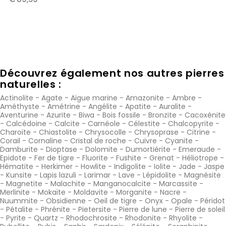
Découvrez également nos autres pierres
naturelles :
Actinolite
-
Agate
-
Aigue marine
-
Amazonite
-
Ambre
-
Améthyste
-
Amétrine
-
Angélite
-
Apatite
-
Auralite
-
Aventurine
-
Azurite
-
Biwa
-
Bois fossile
-
Bronzite
-
Cacoxénite
-
Calcédoine
-
Calcite
-
Carnéole
-
Célestite
-
Chalcopyrite
-
Charoïte
-
Chiastolite
-
Chrysocolle
-
Chrysoprase
-
Citrine
-
Corail
-
Cornaline
-
Cristal de roche
-
Cuivre
-
Cyanite
-
Damburite
-
Dioptase
-
Dolomite
-
Dumortiérite
-
Emeraude
-
Epidote
-
Fer de tigre
-
Fluorite
-
Fushite
-
Grenat
-
Héliotrope
-
Hématite
-
Herkimer
-
Howlite
-
Indigolite
-
Iolite
-
Jade
-
Jaspe
-
Kunsite
-
Lapis lazuli
-
Larimar
-
Lave
-
Lépidolite
-
Magnésite
-
Magnetite
-
Malachite
-
Manganocalcite
-
Marcassite
-
Merlinite
-
Mokaïte
-
Moldavite
-
Morganite
-
Nacre
-
Nuummite
-
Obsidienne
-
Oeil de tigre
-
Onyx
-
Opale
-
Péridot
-
Pétalite
-
Phrénite
-
Pietersite
-
Pierre de lune
-
Pierre de soleil
-
Pyrite
-
Quartz
-
Rhodochrosite
-
Rhodonite
-
Rhyolite
-