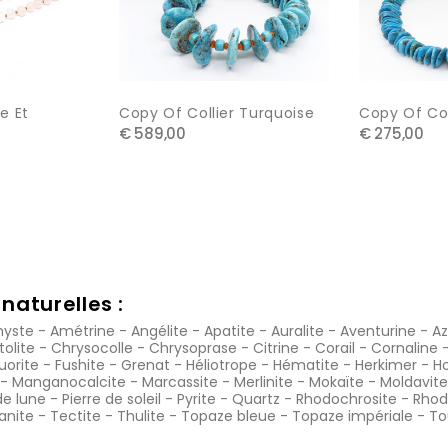
e Et
Copy Of Collier Turquoise
Copy Of Col
€ 589,00
€ 275,00
naturelles :
yste
-
Amétrine
-
Angélite
-
Apatite
-
Auralite
-
Aventurine
-
Az
tolite
-
Chrysocolle
-
Chrysoprase
-
Citrine
-
Corail
-
Cornaline
luorite
-
Fushite
-
Grenat
-
Héliotrope
-
Hématite
-
Herkimer
-
Ho
-
Manganocalcite
-
Marcassite
-
Merlinite
-
Mokaïte
-
Moldavite
de lune
-
Pierre de soleil
-
Pyrite
-
Quartz
-
Rhodochrosite
-
Rhod
anite
-
Tectite
-
Thulite
-
Topaze bleue
-
Topaze impériale
-
To