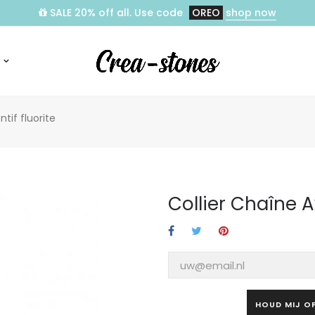
SALE 20% off all. Use code
OREO
shop now
tif fluorite
Collier Chaîne A
HOUD MIJ O