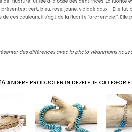
e de "fluorure" utilisé à la base des dentifrices. La fuorit
résentes : vert, bleu, rose, jaune, violacé doux ... Elle fu
e ces couleurs, il s'agit de la fluorite "arc-en-ciel". Ell
présenter des différences avec la photo, néanmoins nous
16 ANDERE PRODUCTEN IN DEZELFDE CATEGORIE: