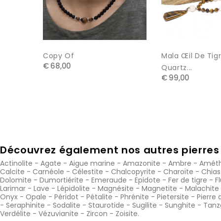
Copy Of
Mala Œil De Tigr
€ 68,00
Quartz...
€ 99,00
Découvrez également nos autres pierres 
Actinolite
-
Agate
-
Aigue marine
-
Amazonite
-
Ambre
-
Améth
Calcite
-
Carnéole
-
Célestite
-
Chalcopyrite
-
Charoïte
-
Chias
Dolomite
-
Dumortiérite
-
Emeraude
-
Epidote
-
Fer de tigre
-
F
Larimar
-
Lave
-
Lépidolite
-
Magnésite
-
Magnetite
-
Malachite
Onyx
-
Opale
-
Péridot
-
Pétalite
-
Phrénite
-
Pietersite
-
Pierre 
-
Seraphinite
-
Sodalite
-
Staurotide
-
Sugilite
-
Sunghite
-
Tanz
Verdélite
-
Vézuvianite
-
Zircon
-
Zoisite
.