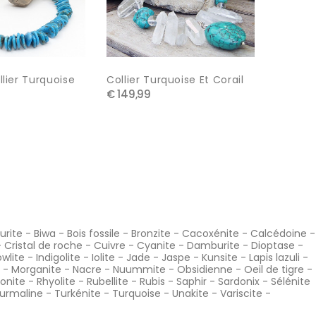
€ 129,0
lier Turquoise
Collier Turquoise Et Corail
€ 149,99
urite
-
Biwa
-
Bois fossile
-
Bronzite
-
Cacoxénite
-
Calcédoine
-
-
Cristal de roche
-
Cuivre
-
Cyanite
-
Damburite
-
Dioptase
-
wlite
-
Indigolite
-
Iolite
-
Jade
-
Jaspe
-
Kunsite
-
Lapis lazuli
-
-
Morganite
-
Nacre
-
Nuummite
-
Obsidienne
-
Oeil de tigre
-
onite
-
Rhyolite
-
Rubellite
-
Rubis
-
Saphir
-
Sardonix
-
Sélénite
urmaline
-
Turkénite
-
Turquoise
-
Unakite
-
Variscite
-