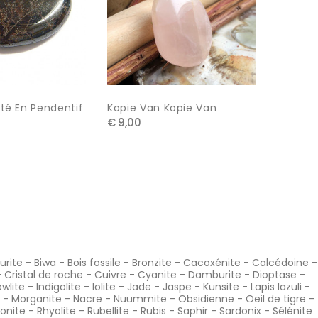
€ 32,00
té En Pendentif
Kopie Van Kopie Van
€ 9,00
urite
-
Biwa
-
Bois fossile
-
Bronzite
-
Cacoxénite
-
Calcédoine
-
-
Cristal de roche
-
Cuivre
-
Cyanite
-
Damburite
-
Dioptase
-
wlite
-
Indigolite
-
Iolite
-
Jade
-
Jaspe
-
Kunsite
-
Lapis lazuli
-
-
Morganite
-
Nacre
-
Nuummite
-
Obsidienne
-
Oeil de tigre
-
onite
-
Rhyolite
-
Rubellite
-
Rubis
-
Saphir
-
Sardonix
-
Sélénite