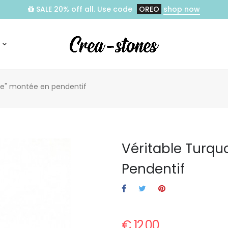
SALE 20% off all. Use code
OREO
shop now
ine" montée en pendentif
Véritable Turquo
Pendentif
€ 12,00