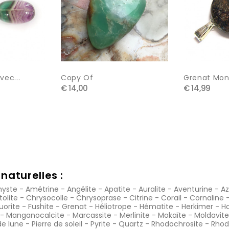
vec...
Copy Of
Grenat Mon
€ 14,00
€ 14,99
naturelles :
yste
-
Amétrine
-
Angélite
-
Apatite
-
Auralite
-
Aventurine
-
Az
tolite
-
Chrysocolle
-
Chrysoprase
-
Citrine
-
Corail
-
Cornaline
luorite
-
Fushite
-
Grenat
-
Héliotrope
-
Hématite
-
Herkimer
-
Ho
-
Manganocalcite
-
Marcassite
-
Merlinite
-
Mokaïte
-
Moldavite
de lune
-
Pierre de soleil
-
Pyrite
-
Quartz
-
Rhodochrosite
-
Rhod