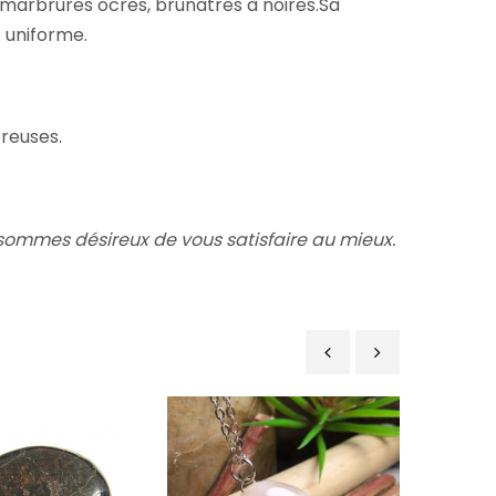
s marbrures ocres, brunâtres à noires.Sa
t uniforme.
éreuses.
ommes désireux de vous satisfaire au mieux.
‹
›