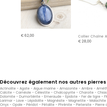
€ 62,00
Collier Chaîne A
€ 28,00
Découvrez également nos autres pierres 
Actinolite
-
Agate
-
Aigue marine
-
Amazonite
-
Ambre
-
Améth
Calcite
-
Carnéole
-
Célestite
-
Chalcopyrite
-
Charoïte
-
Chias
Dolomite
-
Dumortiérite
-
Emeraude
-
Epidote
-
Fer de tigre
-
F
Larimar
-
Lave
-
Lépidolite
-
Magnésite
-
Magnetite
-
Malachite
Onyx
-
Opale
-
Péridot
-
Pétalite
-
Phrénite
-
Pietersite
-
Pierre 