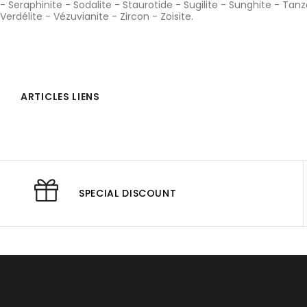
-
Seraphinite
-
Sodalite
-
Staurotide
-
Sugilite
-
Sunghite
-
Tanz
Verdélite
-
Vézuvianite
-
Zircon
-
Zoisite
.
ARTICLES LIENS
SPECIAL DISCOUNT