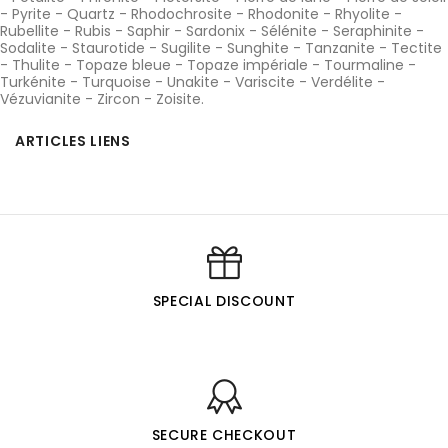
-
Pyrite
-
Quartz
-
Rhodochrosite
-
Rhodonite
-
Rhyolite
-
Rubellite
-
Rubis
-
Saphir
-
Sardonix
-
Sélénite
-
Seraphinite
-
Sodalite
-
Staurotide
-
Sugilite
-
Sunghite
-
Tanzanite
-
Tectite
-
Thulite
-
Topaze bleue
-
Topaze impériale
-
Tourmaline
-
Turkénite
-
Turquoise
-
Unakite
-
Variscite
-
Verdélite
-
Vézuvianite
-
Zircon
-
Zoisite
.
ARTICLES LIENS
SPECIAL DISCOUNT
SECURE CHECKOUT