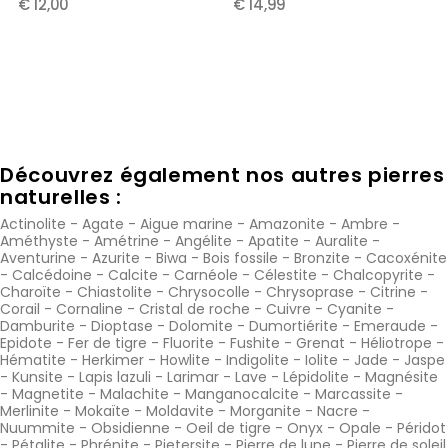
€ 12,00
€ 14,99
Découvrez également nos autres pierres
naturelles :
Actinolite
-
Agate
-
Aigue marine
-
Amazonite
-
Ambre
-
Améthyste
-
Amétrine
-
Angélite
-
Apatite
-
Auralite
-
Aventurine
-
Azurite
-
Biwa
-
Bois fossile
-
Bronzite
-
Cacoxénite
-
Calcédoine
-
Calcite
-
Carnéole
-
Célestite
-
Chalcopyrite
-
Charoïte
-
Chiastolite
-
Chrysocolle
-
Chrysoprase
-
Citrine
-
Corail
-
Cornaline
-
Cristal de roche
-
Cuivre
-
Cyanite
-
Damburite
-
Dioptase
-
Dolomite
-
Dumortiérite
-
Emeraude
-
Epidote
-
Fer de tigre
-
Fluorite
-
Fushite
-
Grenat
-
Héliotrope
-
Hématite
-
Herkimer
-
Howlite
-
Indigolite
-
Iolite
-
Jade
-
Jaspe
-
Kunsite
-
Lapis lazuli
-
Larimar
-
Lave
-
Lépidolite
-
Magnésite
-
Magnetite
-
Malachite
-
Manganocalcite
-
Marcassite
-
Merlinite
-
Mokaïte
-
Moldavite
-
Morganite
-
Nacre
-
Nuummite
-
Obsidienne
-
Oeil de tigre
-
Onyx
-
Opale
-
Péridot
-
Pétalite
-
Phrénite
-
Pietersite
-
Pierre de lune
-
Pierre de soleil