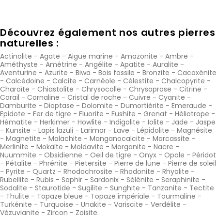
Découvrez également nos autres pierres
naturelles :
Actinolite
-
Agate
-
Aigue marine
-
Amazonite
-
Ambre
-
Améthyste
-
Amétrine
-
Angélite
-
Apatite
-
Auralite
-
Aventurine
-
Azurite
-
Biwa
-
Bois fossile
-
Bronzite
-
Cacoxénite
-
Calcédoine
-
Calcite
-
Carnéole
-
Célestite
-
Chalcopyrite
-
Charoïte
-
Chiastolite
-
Chrysocolle
-
Chrysoprase
-
Citrine
-
Corail
-
Cornaline
-
Cristal de roche
-
Cuivre
-
Cyanite
-
Damburite
-
Dioptase
-
Dolomite
-
Dumortiérite
-
Emeraude
-
Epidote
-
Fer de tigre
-
Fluorite
-
Fushite
-
Grenat
-
Héliotrope
-
Hématite
-
Herkimer
-
Howlite
-
Indigolite
-
Iolite
-
Jade
-
Jaspe
-
Kunsite
-
Lapis lazuli
-
Larimar
-
Lave
-
Lépidolite
-
Magnésite
-
Magnetite
-
Malachite
-
Manganocalcite
-
Marcassite
-
Merlinite
-
Mokaïte
-
Moldavite
-
Morganite
-
Nacre
-
Nuummite
-
Obsidienne
-
Oeil de tigre
-
Onyx
-
Opale
-
Péridot
-
Pétalite
-
Phrénite
-
Pietersite
-
Pierre de lune
-
Pierre de soleil
-
Pyrite
-
Quartz
-
Rhodochrosite
-
Rhodonite
-
Rhyolite
-
Rubellite
-
Rubis
-
Saphir
-
Sardonix
-
Sélénite
-
Seraphinite
-
Sodalite
-
Staurotide
-
Sugilite
-
Sunghite
-
Tanzanite
-
Tectite
-
Thulite
-
Topaze bleue
-
Topaze impériale
-
Tourmaline
-
Turkénite
-
Turquoise
-
Unakite
-
Variscite
-
Verdélite
-
Vézuvianite
-
Zircon
-
Zoisite
.