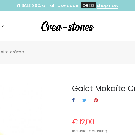
SALE 20% off all. Use code
OREO
shop now
kaïte crème
Galet Mokaïte 
€ 12,00
Inclusief belasting