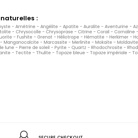
naturelles :
yste
-
Amétrine
-
Angélite
-
Apatite
-
Auralite
-
Aventurine
-
Az
tolite
-
Chrysocolle
-
Chrysoprase
-
Citrine
-
Corail
-
Cornaline
luorite
-
Fushite
-
Grenat
-
Héliotrope
-
Hématite
-
Herkimer
-
Ho
-
Manganocalcite
-
Marcassite
-
Merlinite
-
Mokaïte
-
Moldavite
de lune
-
Pierre de soleil
-
Pyrite
-
Quartz
-
Rhodochrosite
-
Rhod
anite
-
Tectite
-
Thulite
-
Topaze bleue
-
Topaze impériale
-
To
SECURE CHECKOUT