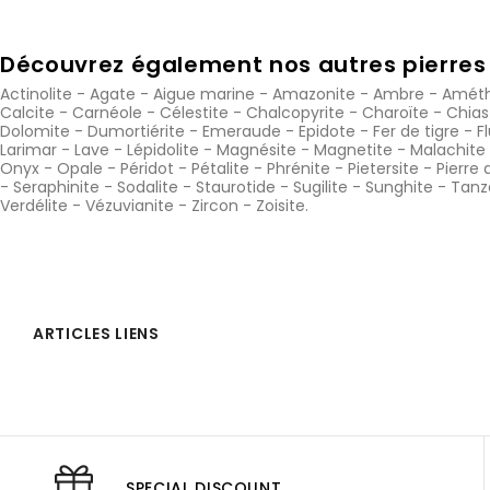
Découvrez également nos autres pierres 
Actinolite
-
Agate
-
Aigue marine
-
Amazonite
-
Ambre
-
Améth
Calcite
-
Carnéole
-
Célestite
-
Chalcopyrite
-
Charoïte
-
Chias
Dolomite
-
Dumortiérite
-
Emeraude
-
Epidote
-
Fer de tigre
-
F
Larimar
-
Lave
-
Lépidolite
-
Magnésite
-
Magnetite
-
Malachite
Onyx
-
Opale
-
Péridot
-
Pétalite
-
Phrénite
-
Pietersite
-
Pierre 
-
Seraphinite
-
Sodalite
-
Staurotide
-
Sugilite
-
Sunghite
-
Tanz
Verdélite
-
Vézuvianite
-
Zircon
-
Zoisite
.
ARTICLES LIENS
SPECIAL DISCOUNT