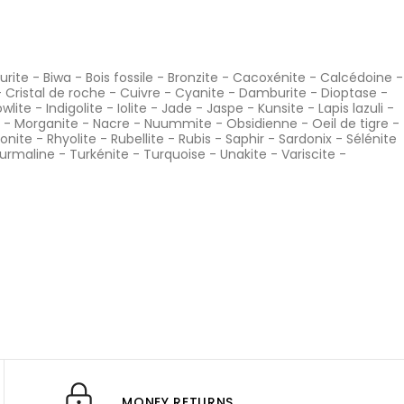
urite
-
Biwa
-
Bois fossile
-
Bronzite
-
Cacoxénite
-
Calcédoine
-
-
Cristal de roche
-
Cuivre
-
Cyanite
-
Damburite
-
Dioptase
-
wlite
-
Indigolite
-
Iolite
-
Jade
-
Jaspe
-
Kunsite
-
Lapis lazuli
-
-
Morganite
-
Nacre
-
Nuummite
-
Obsidienne
-
Oeil de tigre
-
onite
-
Rhyolite
-
Rubellite
-
Rubis
-
Saphir
-
Sardonix
-
Sélénite
urmaline
-
Turkénite
-
Turquoise
-
Unakite
-
Variscite
-
MONEY RETURNS