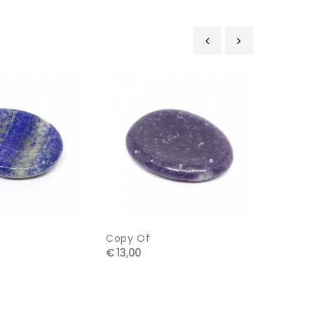
‹
›
Copy Of
Oeil De
€ 13,00
€ 21,00