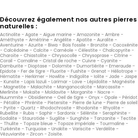
Découvrez également nos autres pierres
naturelles :
Actinolite
-
Agate
-
Aigue marine
-
Amazonite
-
Ambre
-
Améthyste
-
Amétrine
-
Angélite
-
Apatite
-
Auralite
-
Aventurine
-
Azurite
-
Biwa
-
Bois fossile
-
Bronzite
-
Cacoxénite
-
Calcédoine
-
Calcite
-
Carnéole
-
Célestite
-
Chalcopyrite
-
Charoïte
-
Chiastolite
-
Chrysocolle
-
Chrysoprase
-
Citrine
-
Corail
-
Cornaline
-
Cristal de roche
-
Cuivre
-
Cyanite
-
Damburite
-
Dioptase
-
Dolomite
-
Dumortiérite
-
Emeraude
-
Epidote
-
Fer de tigre
-
Fluorite
-
Fushite
-
Grenat
-
Héliotrope
-
Hématite
-
Herkimer
-
Howlite
-
Indigolite
-
Iolite
-
Jade
-
Jaspe
-
Kunsite
-
Lapis lazuli
-
Larimar
-
Lave
-
Lépidolite
-
Magnésite
-
Magnetite
-
Malachite
-
Manganocalcite
-
Marcassite
-
Merlinite
-
Mokaïte
-
Moldavite
-
Morganite
-
Nacre
-
Nuummite
-
Obsidienne
-
Oeil de tigre
-
Onyx
-
Opale
-
Péridot
-
Pétalite
-
Phrénite
-
Pietersite
-
Pierre de lune
-
Pierre de soleil
-
Pyrite
-
Quartz
-
Rhodochrosite
-
Rhodonite
-
Rhyolite
-
Rubellite
-
Rubis
-
Saphir
-
Sardonix
-
Sélénite
-
Seraphinite
-
Sodalite
-
Staurotide
-
Sugilite
-
Sunghite
-
Tanzanite
-
Tectite
-
Thulite
-
Topaze bleue
-
Topaze impériale
-
Tourmaline
-
Turkénite
-
Turquoise
-
Unakite
-
Variscite
-
Verdélite
-
Vézuvianite
-
Zircon
-
Zoisite
.