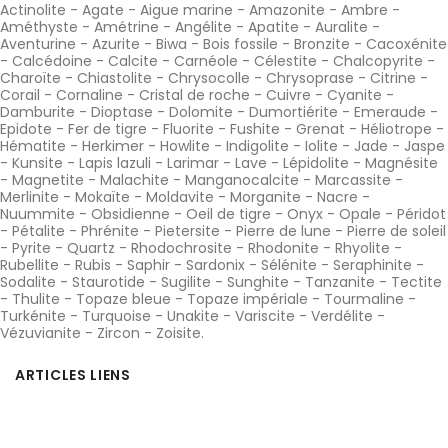
Actinolite
-
Agate
-
Aigue marine
-
Amazonite
-
Ambre
-
Améthyste
-
Amétrine
-
Angélite
-
Apatite
-
Auralite
-
Aventurine
-
Azurite
-
Biwa
-
Bois fossile
-
Bronzite
-
Cacoxénite
-
Calcédoine
-
Calcite
-
Carnéole
-
Célestite
-
Chalcopyrite
-
Charoïte
-
Chiastolite
-
Chrysocolle
-
Chrysoprase
-
Citrine
-
Corail
-
Cornaline
-
Cristal de roche
-
Cuivre
-
Cyanite
-
Damburite
-
Dioptase
-
Dolomite
-
Dumortiérite
-
Emeraude
-
Epidote
-
Fer de tigre
-
Fluorite
-
Fushite
-
Grenat
-
Héliotrope
-
Hématite
-
Herkimer
-
Howlite
-
Indigolite
-
Iolite
-
Jade
-
Jaspe
-
Kunsite
-
Lapis lazuli
-
Larimar
-
Lave
-
Lépidolite
-
Magnésite
-
Magnetite
-
Malachite
-
Manganocalcite
-
Marcassite
-
Merlinite
-
Mokaïte
-
Moldavite
-
Morganite
-
Nacre
-
Nuummite
-
Obsidienne
-
Oeil de tigre
-
Onyx
-
Opale
-
Péridot
-
Pétalite
-
Phrénite
-
Pietersite
-
Pierre de lune
-
Pierre de soleil
-
Pyrite
-
Quartz
-
Rhodochrosite
-
Rhodonite
-
Rhyolite
-
Rubellite
-
Rubis
-
Saphir
-
Sardonix
-
Sélénite
-
Seraphinite
-
Sodalite
-
Staurotide
-
Sugilite
-
Sunghite
-
Tanzanite
-
Tectite
-
Thulite
-
Topaze bleue
-
Topaze impériale
-
Tourmaline
-
Turkénite
-
Turquoise
-
Unakite
-
Variscite
-
Verdélite
-
Vézuvianite
-
Zircon
-
Zoisite
.
ARTICLES LIENS