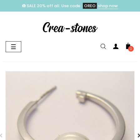
SALE 20% off all. Use code
OREO
shop now
Toggle
☰
0
navigation