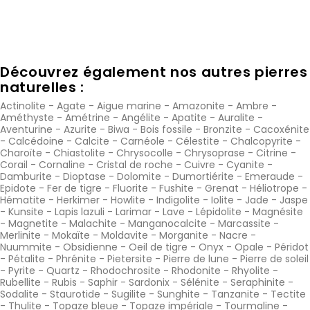
Découvrez également nos autres pierres
naturelles :
Actinolite
-
Agate
-
Aigue marine
-
Amazonite
-
Ambre
-
Améthyste
-
Amétrine
-
Angélite
-
Apatite
-
Auralite
-
Aventurine
-
Azurite
-
Biwa
-
Bois fossile
-
Bronzite
-
Cacoxénite
-
Calcédoine
-
Calcite
-
Carnéole
-
Célestite
-
Chalcopyrite
-
Charoïte
-
Chiastolite
-
Chrysocolle
-
Chrysoprase
-
Citrine
-
Corail
-
Cornaline
-
Cristal de roche
-
Cuivre
-
Cyanite
-
Damburite
-
Dioptase
-
Dolomite
-
Dumortiérite
-
Emeraude
-
Epidote
-
Fer de tigre
-
Fluorite
-
Fushite
-
Grenat
-
Héliotrope
-
Hématite
-
Herkimer
-
Howlite
-
Indigolite
-
Iolite
-
Jade
-
Jaspe
-
Kunsite
-
Lapis lazuli
-
Larimar
-
Lave
-
Lépidolite
-
Magnésite
-
Magnetite
-
Malachite
-
Manganocalcite
-
Marcassite
-
Merlinite
-
Mokaïte
-
Moldavite
-
Morganite
-
Nacre
-
Nuummite
-
Obsidienne
-
Oeil de tigre
-
Onyx
-
Opale
-
Péridot
-
Pétalite
-
Phrénite
-
Pietersite
-
Pierre de lune
-
Pierre de soleil
-
Pyrite
-
Quartz
-
Rhodochrosite
-
Rhodonite
-
Rhyolite
-
Rubellite
-
Rubis
-
Saphir
-
Sardonix
-
Sélénite
-
Seraphinite
-
Sodalite
-
Staurotide
-
Sugilite
-
Sunghite
-
Tanzanite
-
Tectite
-
Thulite
-
Topaze bleue
-
Topaze impériale
-
Tourmaline
-