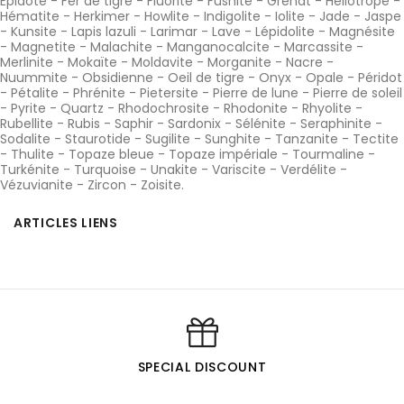
Epidote
-
Fer de tigre
-
Fluorite
-
Fushite
-
Grenat
-
Héliotrope
-
Hématite
-
Herkimer
-
Howlite
-
Indigolite
-
Iolite
-
Jade
-
Jaspe
-
Kunsite
-
Lapis lazuli
-
Larimar
-
Lave
-
Lépidolite
-
Magnésite
-
Magnetite
-
Malachite
-
Manganocalcite
-
Marcassite
-
Merlinite
-
Mokaïte
-
Moldavite
-
Morganite
-
Nacre
-
Nuummite
-
Obsidienne
-
Oeil de tigre
-
Onyx
-
Opale
-
Péridot
-
Pétalite
-
Phrénite
-
Pietersite
-
Pierre de lune
-
Pierre de soleil
-
Pyrite
-
Quartz
-
Rhodochrosite
-
Rhodonite
-
Rhyolite
-
Rubellite
-
Rubis
-
Saphir
-
Sardonix
-
Sélénite
-
Seraphinite
-
Sodalite
-
Staurotide
-
Sugilite
-
Sunghite
-
Tanzanite
-
Tectite
-
Thulite
-
Topaze bleue
-
Topaze impériale
-
Tourmaline
-
Turkénite
-
Turquoise
-
Unakite
-
Variscite
-
Verdélite
-
Vézuvianite
-
Zircon
-
Zoisite
.
ARTICLES LIENS
SPECIAL DISCOUNT