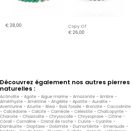
€ 28,00
Copy Of
€ 26,00
Découvrez également nos autres pierres
naturelles :
Actinolite
-
Agate
-
Aigue marine
-
Amazonite
-
Ambre
-
Améthyste
-
Amétrine
-
Angélite
-
Apatite
-
Auralite
-
Aventurine
-
Azurite
-
Biwa
-
Bois fossile
-
Bronzite
-
Cacoxénite
-
Calcédoine
-
Calcite
-
Carnéole
-
Célestite
-
Chalcopyrite
-
Charoïte
-
Chiastolite
-
Chrysocolle
-
Chrysoprase
-
Citrine
-
Corail
-
Cornaline
-
Cristal de roche
-
Cuivre
-
Cyanite
-
Damburite
-
Dioptase
-
Dolomite
-
Dumortiérite
-
Emeraude
-