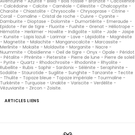
Aventurine
-
Azurite
-
Biwa
-
Bois fossile
-
Bronzite
-
Cacoxénite
-
Calcédoine
-
Calcite
-
Carnéole
-
Célestite
-
Chalcopyrite
-
Charoïte
-
Chiastolite
-
Chrysocolle
-
Chrysoprase
-
Citrine
-
Corail
-
Cornaline
-
Cristal de roche
-
Cuivre
-
Cyanite
-
Damburite
-
Dioptase
-
Dolomite
-
Dumortiérite
-
Emeraude
-
Epidote
-
Fer de tigre
-
Fluorite
-
Fushite
-
Grenat
-
Héliotrope
-
Hématite
-
Herkimer
-
Howlite
-
Indigolite
-
Iolite
-
Jade
-
Jaspe
-
Kunsite
-
Lapis lazuli
-
Larimar
-
Lave
-
Lépidolite
-
Magnésite
-
Magnetite
-
Malachite
-
Manganocalcite
-
Marcassite
-
Merlinite
-
Mokaïte
-
Moldavite
-
Morganite
-
Nacre
-
Nuummite
-
Obsidienne
-
Oeil de tigre
-
Onyx
-
Opale
-
Péridot
-
Pétalite
-
Phrénite
-
Pietersite
-
Pierre de lune
-
Pierre de soleil
-
Pyrite
-
Quartz
-
Rhodochrosite
-
Rhodonite
-
Rhyolite
-
Rubellite
-
Rubis
-
Saphir
-
Sardonix
-
Sélénite
-
Seraphinite
-
Sodalite
-
Staurotide
-
Sugilite
-
Sunghite
-
Tanzanite
-
Tectite
-
Thulite
-
Topaze bleue
-
Topaze impériale
-
Tourmaline
-
Turkénite
-
Turquoise
-
Unakite
-
Variscite
-
Verdélite
-
Vézuvianite
-
Zircon
-
Zoisite
.
ARTICLES LIENS