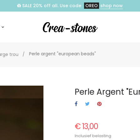
SALE 20% off all. Use code
OREO
shop now
Perle argent "european beads"
arge trou
Perle Argent "e
€ 13,00
Inclusief belasting