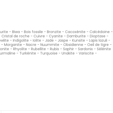
urite
-
Biwa
-
Bois fossile
-
Bronzite
-
Cacoxénite
-
Calcédoine
-
-
Cristal de roche
-
Cuivre
-
Cyanite
-
Damburite
-
Dioptase
-
wlite
-
Indigolite
-
Iolite
-
Jade
-
Jaspe
-
Kunsite
-
Lapis lazuli
-
-
Morganite
-
Nacre
-
Nuummite
-
Obsidienne
-
Oeil de tigre
-
onite
-
Rhyolite
-
Rubellite
-
Rubis
-
Saphir
-
Sardonix
-
Sélénite
urmaline
-
Turkénite
-
Turquoise
-
Unakite
-
Variscite
-