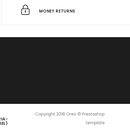
MONEY RETURNS
Copyright 2018 Oreo © Prestashop
RIA-
template
BEL)