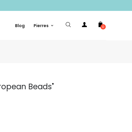
Blog
Pierres
0
uropean Beads"