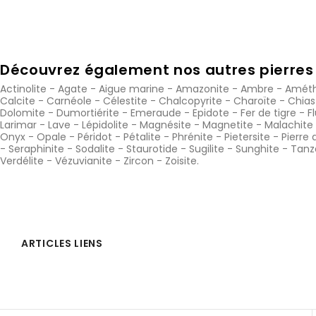
Découvrez également nos autres pierres 
Actinolite
-
Agate
-
Aigue marine
-
Amazonite
-
Ambre
-
Améth
Calcite
-
Carnéole
-
Célestite
-
Chalcopyrite
-
Charoïte
-
Chias
Dolomite
-
Dumortiérite
-
Emeraude
-
Epidote
-
Fer de tigre
-
F
Larimar
-
Lave
-
Lépidolite
-
Magnésite
-
Magnetite
-
Malachite
Onyx
-
Opale
-
Péridot
-
Pétalite
-
Phrénite
-
Pietersite
-
Pierre 
-
Seraphinite
-
Sodalite
-
Staurotide
-
Sugilite
-
Sunghite
-
Tanz
Verdélite
-
Vézuvianite
-
Zircon
-
Zoisite
.
ARTICLES LIENS