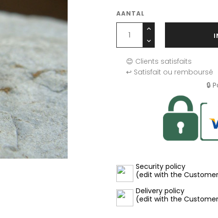
AANTAL
😊 Clients satisfaits
↩️ Satisfait ou remboursé
🔒 
Security policy
(edit with the Custome
Delivery policy
(edit with the Custome