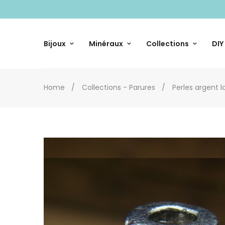
Bijoux
Minéraux
Collections
DIY
Home
Collections - Parures
Perles argent l