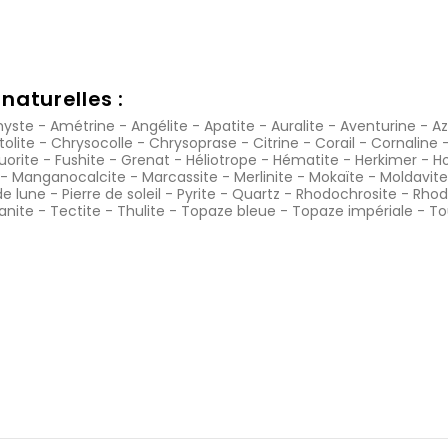
naturelles :
yste
-
Amétrine
-
Angélite
-
Apatite
-
Auralite
-
Aventurine
-
Az
tolite
-
Chrysocolle
-
Chrysoprase
-
Citrine
-
Corail
-
Cornaline
luorite
-
Fushite
-
Grenat
-
Héliotrope
-
Hématite
-
Herkimer
-
Ho
-
Manganocalcite
-
Marcassite
-
Merlinite
-
Mokaïte
-
Moldavite
de lune
-
Pierre de soleil
-
Pyrite
-
Quartz
-
Rhodochrosite
-
Rhod
anite
-
Tectite
-
Thulite
-
Topaze bleue
-
Topaze impériale
-
To