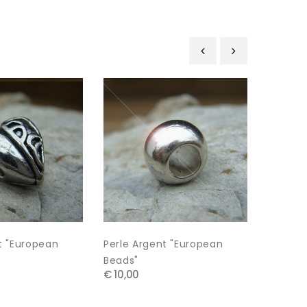
:
‹
›
t "european
Perle Argent "european
Copy Of
€ 12,00
Beads"
€ 10,00