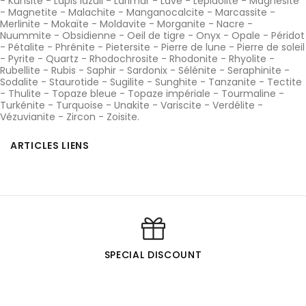
-
Kunsite
-
Lapis lazuli
-
Larimar
-
Lave
-
Lépidolite
-
Magnésite
-
Magnetite
-
Malachite
-
Manganocalcite
-
Marcassite
-
Merlinite
-
Mokaïte
-
Moldavite
-
Morganite
-
Nacre
-
Nuummite
-
Obsidienne
-
Oeil de tigre
-
Onyx
-
Opale
-
Péridot
-
Pétalite
-
Phrénite
-
Pietersite
-
Pierre de lune
-
Pierre de soleil
-
Pyrite
-
Quartz
-
Rhodochrosite
-
Rhodonite
-
Rhyolite
-
Rubellite
-
Rubis
-
Saphir
-
Sardonix
-
Sélénite
-
Seraphinite
-
Sodalite
-
Staurotide
-
Sugilite
-
Sunghite
-
Tanzanite
-
Tectite
-
Thulite
-
Topaze bleue
-
Topaze impériale
-
Tourmaline
-
Turkénite
-
Turquoise
-
Unakite
-
Variscite
-
Verdélite
-
Vézuvianite
-
Zircon
-
Zoisite
.
ARTICLES LIENS
SPECIAL DISCOUNT