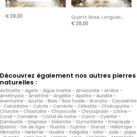
€ 39,00
Quartz Rose, Longues...
€ 28,00
Découvrez également nos autres pierres
naturelles :
Actinolite
-
Agate
-
Aigue marine
-
Amazonite
-
Ambre
-
Améthyste
-
Amétrine
-
Angélite
-
Apatite
-
Auralite
-
Aventurine
-
Azurite
-
Biwa
-
Bois fossile
-
Bronzite
-
Cacoxénite
-
Calcédoine
-
Calcite
-
Carnéole
-
Célestite
-
Chalcopyrite
-
Charoïte
-
Chiastolite
-
Chrysocolle
-
Chrysoprase
-
Citrine
-
Corail
-
Cornaline
-
Cristal de roche
-
Cuivre
-
Cyanite
-
Damburite
-
Dioptase
-
Dolomite
-
Dumortiérite
-
Emeraude
-
Epidote
-
Fer de tigre
-
Fluorite
-
Fushite
-
Grenat
-
Héliotrope
-
Hématite
-
Herkimer
-
Howlite
-
Indigolite
-
Iolite
-
Jade
-
Jaspe