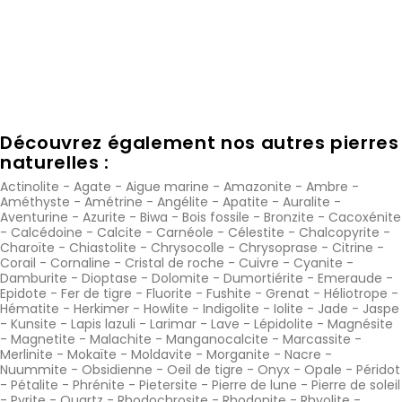
Découvrez également nos autres pierres
naturelles :
Actinolite
-
Agate
-
Aigue marine
-
Amazonite
-
Ambre
-
Améthyste
-
Amétrine
-
Angélite
-
Apatite
-
Auralite
-
Aventurine
-
Azurite
-
Biwa
-
Bois fossile
-
Bronzite
-
Cacoxénite
-
Calcédoine
-
Calcite
-
Carnéole
-
Célestite
-
Chalcopyrite
-
Charoïte
-
Chiastolite
-
Chrysocolle
-
Chrysoprase
-
Citrine
-
Corail
-
Cornaline
-
Cristal de roche
-
Cuivre
-
Cyanite
-
Damburite
-
Dioptase
-
Dolomite
-
Dumortiérite
-
Emeraude
-
Epidote
-
Fer de tigre
-
Fluorite
-
Fushite
-
Grenat
-
Héliotrope
-
Hématite
-
Herkimer
-
Howlite
-
Indigolite
-
Iolite
-
Jade
-
Jaspe
-
Kunsite
-
Lapis lazuli
-
Larimar
-
Lave
-
Lépidolite
-
Magnésite
-
Magnetite
-
Malachite
-
Manganocalcite
-
Marcassite
-
Merlinite
-
Mokaïte
-
Moldavite
-
Morganite
-
Nacre
-
Nuummite
-
Obsidienne
-
Oeil de tigre
-
Onyx
-
Opale
-
Péridot
-
Pétalite
-
Phrénite
-
Pietersite
-
Pierre de lune
-
Pierre de soleil
-
Pyrite
-
Quartz
-
Rhodochrosite
-
Rhodonite
-
Rhyolite
-