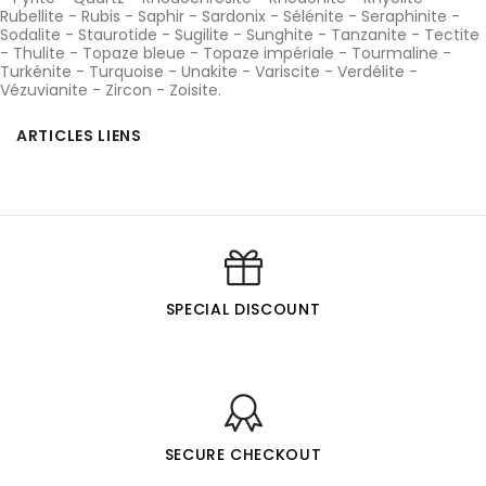
Rubellite
-
Rubis
-
Saphir
-
Sardonix
-
Sélénite
-
Seraphinite
-
Sodalite
-
Staurotide
-
Sugilite
-
Sunghite
-
Tanzanite
-
Tectite
-
Thulite
-
Topaze bleue
-
Topaze impériale
-
Tourmaline
-
Turkénite
-
Turquoise
-
Unakite
-
Variscite
-
Verdélite
-
Vézuvianite
-
Zircon
-
Zoisite
.
ARTICLES LIENS
SPECIAL DISCOUNT
SECURE CHECKOUT