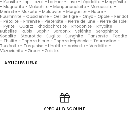
-
Kunsite
-
Lapis lazuli
-
Larimar
-
Lave
-
Lépidolite
-
Magnésite
-
Magnetite
-
Malachite
-
Manganocalcite
-
Marcassite
-
Merlinite
-
Mokaïte
-
Moldavite
-
Morganite
-
Nacre
-
Nuummite
-
Obsidienne
-
Oeil de tigre
-
Onyx
-
Opale
-
Péridot
-
Pétalite
-
Phrénite
-
Pietersite
-
Pierre de lune
-
Pierre de soleil
-
Pyrite
-
Quartz
-
Rhodochrosite
-
Rhodonite
-
Rhyolite
-
Rubellite
-
Rubis
-
Saphir
-
Sardonix
-
Sélénite
-
Seraphinite
-
Sodalite
-
Staurotide
-
Sugilite
-
Sunghite
-
Tanzanite
-
Tectite
-
Thulite
-
Topaze bleue
-
Topaze impériale
-
Tourmaline
-
Turkénite
-
Turquoise
-
Unakite
-
Variscite
-
Verdélite
-
Vézuvianite
-
Zircon
-
Zoisite
.
ARTICLES LIENS
SPECIAL DISCOUNT