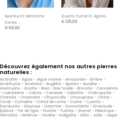
Apatite Et Hématite
Quarts Fumé Et Agate...
€ 125,00
Dorée,...
€ 69,00
Découvrez également nos autres pierres
naturelles :
Actinolite
-
Agate
-
Aigue marine
-
Amazonite
-
Ambre
-
Améthyste
-
Amétrine
-
Angélite
-
Apatite
-
Auralite
-
Aventurine
-
Azurite
-
Biwa
-
Bois fossile
-
Bronzite
-
Cacoxénite
-
Calcédoine
-
Calcite
-
Carnéole
-
Célestite
-
Chalcopyrite
-
Charoïte
-
Chiastolite
-
Chrysocolle
-
Chrysoprase
-
Citrine
-
Corail
-
Cornaline
-
Cristal de roche
-
Cuivre
-
Cyanite
-
Damburite
-
Dioptase
-
Dolomite
-
Dumortiérite
-
Emeraude
-
Epidote
-
Fer de tigre
-
Fluorite
-
Fushite
-
Grenat
-
Héliotrope
-
Hématite
-
Herkimer
-
Howlite
-
Indigolite
-
Iolite
-
Jade
-
Jaspe