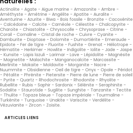
naturelles :
Actinolite
-
Agate
-
Aigue marine
-
Amazonite
-
Ambre
-
Améthyste
-
Amétrine
-
Angélite
-
Apatite
-
Auralite
-
Aventurine
-
Azurite
-
Biwa
-
Bois fossile
-
Bronzite
-
Cacoxénite
-
Calcédoine
-
Calcite
-
Carnéole
-
Célestite
-
Chalcopyrite
-
Charoïte
-
Chiastolite
-
Chrysocolle
-
Chrysoprase
-
Citrine
-
Corail
-
Cornaline
-
Cristal de roche
-
Cuivre
-
Cyanite
-
Damburite
-
Dioptase
-
Dolomite
-
Dumortiérite
-
Emeraude
-
Epidote
-
Fer de tigre
-
Fluorite
-
Fushite
-
Grenat
-
Héliotrope
-
Hématite
-
Herkimer
-
Howlite
-
Indigolite
-
Iolite
-
Jade
-
Jaspe
-
Kunsite
-
Lapis lazuli
-
Larimar
-
Lave
-
Lépidolite
-
Magnésite
-
Magnetite
-
Malachite
-
Manganocalcite
-
Marcassite
-
Merlinite
-
Mokaïte
-
Moldavite
-
Morganite
-
Nacre
-
Nuummite
-
Obsidienne
-
Oeil de tigre
-
Onyx
-
Opale
-
Péridot
-
Pétalite
-
Phrénite
-
Pietersite
-
Pierre de lune
-
Pierre de soleil
-
Pyrite
-
Quartz
-
Rhodochrosite
-
Rhodonite
-
Rhyolite
-
Rubellite
-
Rubis
-
Saphir
-
Sardonix
-
Sélénite
-
Seraphinite
-
Sodalite
-
Staurotide
-
Sugilite
-
Sunghite
-
Tanzanite
-
Tectite
-
Thulite
-
Topaze bleue
-
Topaze impériale
-
Tourmaline
-
Turkénite
-
Turquoise
-
Unakite
-
Variscite
-
Verdélite
-
Vézuvianite
-
Zircon
-
Zoisite
.
ARTICLES LIENS