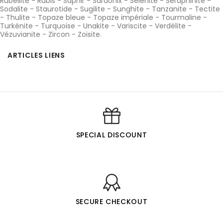
Rubellite
-
Rubis
-
Saphir
-
Sardonix
-
Sélénite
-
Seraphinite
-
Sodalite
-
Staurotide
-
Sugilite
-
Sunghite
-
Tanzanite
-
Tectite
-
Thulite
-
Topaze bleue
-
Topaze impériale
-
Tourmaline
-
Turkénite
-
Turquoise
-
Unakite
-
Variscite
-
Verdélite
-
Vézuvianite
-
Zircon
-
Zoisite
.
ARTICLES LIENS
SPECIAL DISCOUNT
SECURE CHECKOUT