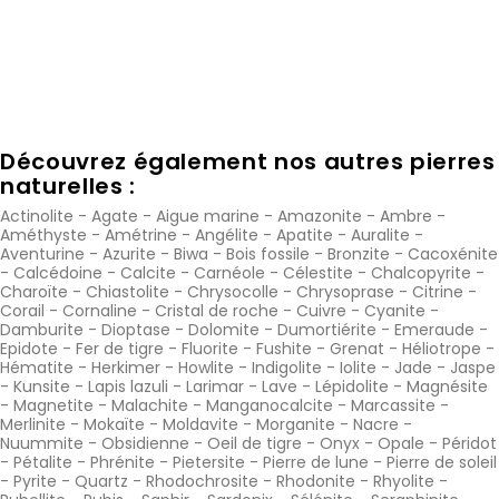
Découvrez également nos autres pierres
naturelles :
Actinolite
-
Agate
-
Aigue marine
-
Amazonite
-
Ambre
-
Améthyste
-
Amétrine
-
Angélite
-
Apatite
-
Auralite
-
Aventurine
-
Azurite
-
Biwa
-
Bois fossile
-
Bronzite
-
Cacoxénite
-
Calcédoine
-
Calcite
-
Carnéole
-
Célestite
-
Chalcopyrite
-
Charoïte
-
Chiastolite
-
Chrysocolle
-
Chrysoprase
-
Citrine
-
Corail
-
Cornaline
-
Cristal de roche
-
Cuivre
-
Cyanite
-
Damburite
-
Dioptase
-
Dolomite
-
Dumortiérite
-
Emeraude
-
Epidote
-
Fer de tigre
-
Fluorite
-
Fushite
-
Grenat
-
Héliotrope
-
Hématite
-
Herkimer
-
Howlite
-
Indigolite
-
Iolite
-
Jade
-
Jaspe
-
Kunsite
-
Lapis lazuli
-
Larimar
-
Lave
-
Lépidolite
-
Magnésite
-
Magnetite
-
Malachite
-
Manganocalcite
-
Marcassite
-
Merlinite
-
Mokaïte
-
Moldavite
-
Morganite
-
Nacre
-
Nuummite
-
Obsidienne
-
Oeil de tigre
-
Onyx
-
Opale
-
Péridot
-
Pétalite
-
Phrénite
-
Pietersite
-
Pierre de lune
-
Pierre de soleil
-
Pyrite
-
Quartz
-
Rhodochrosite
-
Rhodonite
-
Rhyolite
-