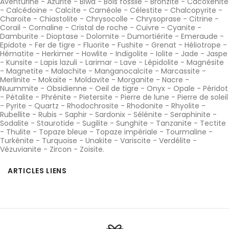
Aventurine
-
Azurite
-
Biwa
-
Bois fossile
-
Bronzite
-
Cacoxénite
-
Calcédoine
-
Calcite
-
Carnéole
-
Célestite
-
Chalcopyrite
-
Charoïte
-
Chiastolite
-
Chrysocolle
-
Chrysoprase
-
Citrine
-
Corail
-
Cornaline
-
Cristal de roche
-
Cuivre
-
Cyanite
-
Damburite
-
Dioptase
-
Dolomite
-
Dumortiérite
-
Emeraude
-
Epidote
-
Fer de tigre
-
Fluorite
-
Fushite
-
Grenat
-
Héliotrope
-
Hématite
-
Herkimer
-
Howlite
-
Indigolite
-
Iolite
-
Jade
-
Jaspe
-
Kunsite
-
Lapis lazuli
-
Larimar
-
Lave
-
Lépidolite
-
Magnésite
-
Magnetite
-
Malachite
-
Manganocalcite
-
Marcassite
-
Merlinite
-
Mokaïte
-
Moldavite
-
Morganite
-
Nacre
-
Nuummite
-
Obsidienne
-
Oeil de tigre
-
Onyx
-
Opale
-
Péridot
-
Pétalite
-
Phrénite
-
Pietersite
-
Pierre de lune
-
Pierre de soleil
-
Pyrite
-
Quartz
-
Rhodochrosite
-
Rhodonite
-
Rhyolite
-
Rubellite
-
Rubis
-
Saphir
-
Sardonix
-
Sélénite
-
Seraphinite
-
Sodalite
-
Staurotide
-
Sugilite
-
Sunghite
-
Tanzanite
-
Tectite
-
Thulite
-
Topaze bleue
-
Topaze impériale
-
Tourmaline
-
Turkénite
-
Turquoise
-
Unakite
-
Variscite
-
Verdélite
-
Vézuvianite
-
Zircon
-
Zoisite
.
ARTICLES LIENS