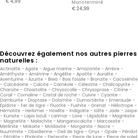
€ 4,99
Monoterminé
€ 24,99
Découvrez également nos autres pierres
naturelles :
Actinolite
-
Agate
-
Aigue marine
-
Amazonite
-
Ambre
-
Améthyste
-
Amétrine
-
Angélite
-
Apatite
-
Auralite
-
Aventurine
-
Azurite
-
Biwa
-
Bois fossile
-
Bronzite
-
Cacoxénite
-
Calcédoine
-
Calcite
-
Carnéole
-
Célestite
-
Chalcopyrite
-
Charoïte
-
Chiastolite
-
Chrysocolle
-
Chrysoprase
-
Citrine
-
Corail
-
Cornaline
-
Cristal de roche
-
Cuivre
-
Cyanite
-
Damburite
-
Dioptase
-
Dolomite
-
Dumortiérite
-
Emeraude
-
Epidote
-
Fer de tigre
-
Fluorite
-
Fushite
-
Grenat
-
Héliotrope
-
Hématite
-
Herkimer
-
Howlite
-
Indigolite
-
Iolite
-
Jade
-
Jaspe
-
Kunsite
-
Lapis lazuli
-
Larimar
-
Lave
-
Lépidolite
-
Magnésite
-
Magnetite
-
Malachite
-
Manganocalcite
-
Marcassite
-
Merlinite
-
Mokaïte
-
Moldavite
-
Morganite
-
Nacre
-
Nuummite
-
Obsidienne
-
Oeil de tigre
-
Onyx
-
Opale
-
Péridot
-
Pétalite
-
Phrénite
-
Pietersite
-
Pierre de lune
-
Pierre de soleil