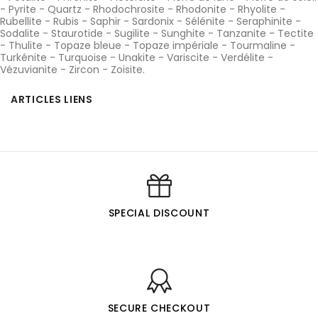
-
Pyrite
-
Quartz
-
Rhodochrosite
-
Rhodonite
-
Rhyolite
-
Rubellite
-
Rubis
-
Saphir
-
Sardonix
-
Sélénite
-
Seraphinite
-
Sodalite
-
Staurotide
-
Sugilite
-
Sunghite
-
Tanzanite
-
Tectite
-
Thulite
-
Topaze bleue
-
Topaze impériale
-
Tourmaline
-
Turkénite
-
Turquoise
-
Unakite
-
Variscite
-
Verdélite
-
Vézuvianite
-
Zircon
-
Zoisite
.
ARTICLES LIENS
SPECIAL DISCOUNT
SECURE CHECKOUT