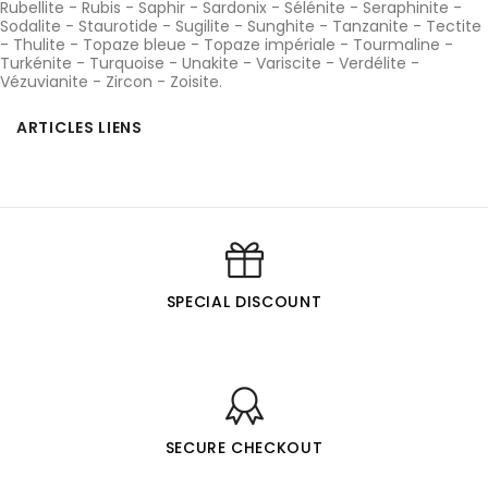
Rubellite
-
Rubis
-
Saphir
-
Sardonix
-
Sélénite
-
Seraphinite
-
Sodalite
-
Staurotide
-
Sugilite
-
Sunghite
-
Tanzanite
-
Tectite
-
Thulite
-
Topaze bleue
-
Topaze impériale
-
Tourmaline
-
Turkénite
-
Turquoise
-
Unakite
-
Variscite
-
Verdélite
-
Vézuvianite
-
Zircon
-
Zoisite
.
ARTICLES LIENS
SPECIAL DISCOUNT
SECURE CHECKOUT