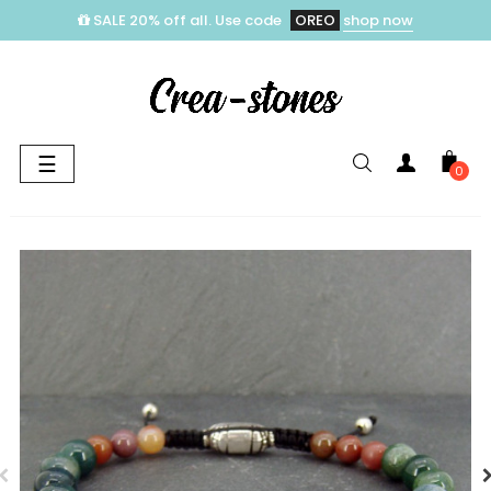
SALE 20% off all. Use code
OREO
shop now
Toggle
☰
0
navigation