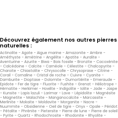
Découvrez également nos autres pierres
naturelles :
Actinolite
-
Agate
-
Aigue marine
-
Amazonite
-
Ambre
-
Améthyste
-
Amétrine
-
Angélite
-
Apatite
-
Auralite
-
Aventurine
-
Azurite
-
Biwa
-
Bois fossile
-
Bronzite
-
Cacoxénite
-
Calcédoine
-
Calcite
-
Carnéole
-
Célestite
-
Chalcopyrite
-
Charoïte
-
Chiastolite
-
Chrysocolle
-
Chrysoprase
-
Citrine
-
Corail
-
Cornaline
-
Cristal de roche
-
Cuivre
-
Cyanite
-
Damburite
-
Dioptase
-
Dolomite
-
Dumortiérite
-
Emeraude
-
Epidote
-
Fer de tigre
-
Fluorite
-
Fushite
-
Grenat
-
Héliotrope
-
Hématite
-
Herkimer
-
Howlite
-
Indigolite
-
Iolite
-
Jade
-
Jaspe
-
Kunsite
-
Lapis lazuli
-
Larimar
-
Lave
-
Lépidolite
-
Magnésite
-
Magnetite
-
Malachite
-
Manganocalcite
-
Marcassite
-
Merlinite
-
Mokaïte
-
Moldavite
-
Morganite
-
Nacre
-
Nuummite
-
Obsidienne
-
Oeil de tigre
-
Onyx
-
Opale
-
Péridot
-
Pétalite
-
Phrénite
-
Pietersite
-
Pierre de lune
-
Pierre de soleil
-
Pyrite
-
Quartz
-
Rhodochrosite
-
Rhodonite
-
Rhyolite
-