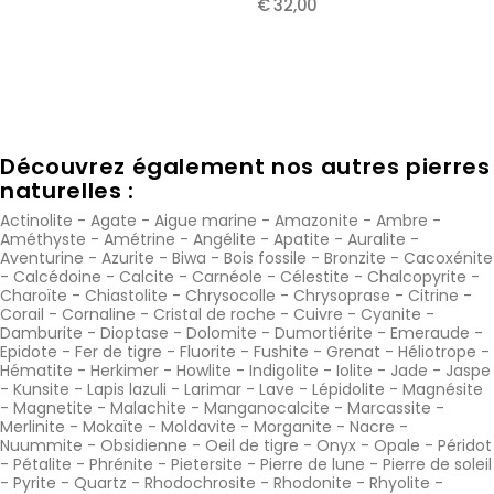
€ 32,00
Découvrez également nos autres pierres
naturelles :
Actinolite
-
Agate
-
Aigue marine
-
Amazonite
-
Ambre
-
Améthyste
-
Amétrine
-
Angélite
-
Apatite
-
Auralite
-
Aventurine
-
Azurite
-
Biwa
-
Bois fossile
-
Bronzite
-
Cacoxénite
-
Calcédoine
-
Calcite
-
Carnéole
-
Célestite
-
Chalcopyrite
-
Charoïte
-
Chiastolite
-
Chrysocolle
-
Chrysoprase
-
Citrine
-
Corail
-
Cornaline
-
Cristal de roche
-
Cuivre
-
Cyanite
-
Damburite
-
Dioptase
-
Dolomite
-
Dumortiérite
-
Emeraude
-
Epidote
-
Fer de tigre
-
Fluorite
-
Fushite
-
Grenat
-
Héliotrope
-
Hématite
-
Herkimer
-
Howlite
-
Indigolite
-
Iolite
-
Jade
-
Jaspe
-
Kunsite
-
Lapis lazuli
-
Larimar
-
Lave
-
Lépidolite
-
Magnésite
-
Magnetite
-
Malachite
-
Manganocalcite
-
Marcassite
-
Merlinite
-
Mokaïte
-
Moldavite
-
Morganite
-
Nacre
-
Nuummite
-
Obsidienne
-
Oeil de tigre
-
Onyx
-
Opale
-
Péridot
-
Pétalite
-
Phrénite
-
Pietersite
-
Pierre de lune
-
Pierre de soleil
-
Pyrite
-
Quartz
-
Rhodochrosite
-
Rhodonite
-
Rhyolite
-