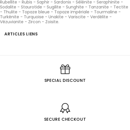
Rubellite
-
Rubis
-
Saphir
-
Sardonix
-
Sélénite
-
Seraphinite
-
Sodalite
-
Staurotide
-
Sugilite
-
Sunghite
-
Tanzanite
-
Tectite
-
Thulite
-
Topaze bleue
-
Topaze impériale
-
Tourmaline
-
Turkénite
-
Turquoise
-
Unakite
-
Variscite
-
Verdélite
-
Vézuvianite
-
Zircon
-
Zoisite
.
ARTICLES LIENS
SPECIAL DISCOUNT
SECURE CHECKOUT