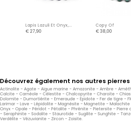
Lapis Lazuli Et Onyx,...
Copy Of
€ 27,90
€ 38,00
Découvrez également nos autres pierres 
Actinolite
-
Agate
-
Aigue marine
-
Amazonite
-
Ambre
-
Améth
Calcite
-
Carnéole
-
Célestite
-
Chalcopyrite
-
Charoïte
-
Chias
Dolomite
-
Dumortiérite
-
Emeraude
-
Epidote
-
Fer de tigre
-
F
Larimar
-
Lave
-
Lépidolite
-
Magnésite
-
Magnetite
-
Malachite
Onyx
-
Opale
-
Péridot
-
Pétalite
-
Phrénite
-
Pietersite
-
Pierre 
-
Seraphinite
-
Sodalite
-
Staurotide
-
Sugilite
-
Sunghite
-
Tanz
Verdélite
-
Vézuvianite
-
Zircon
-
Zoisite
.