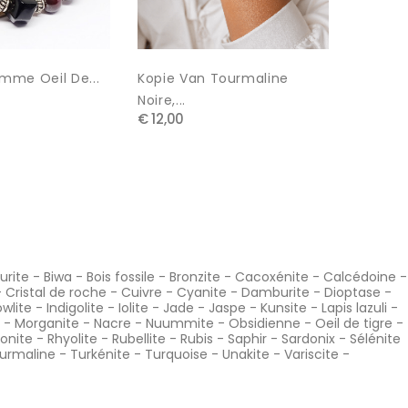
mme Oeil De...
Kopie Van Tourmaline
Copy O
€ 18,00
Noire,...
€ 12,00
urite
-
Biwa
-
Bois fossile
-
Bronzite
-
Cacoxénite
-
Calcédoine
-
-
Cristal de roche
-
Cuivre
-
Cyanite
-
Damburite
-
Dioptase
-
wlite
-
Indigolite
-
Iolite
-
Jade
-
Jaspe
-
Kunsite
-
Lapis lazuli
-
-
Morganite
-
Nacre
-
Nuummite
-
Obsidienne
-
Oeil de tigre
-
onite
-
Rhyolite
-
Rubellite
-
Rubis
-
Saphir
-
Sardonix
-
Sélénite
urmaline
-
Turkénite
-
Turquoise
-
Unakite
-
Variscite
-