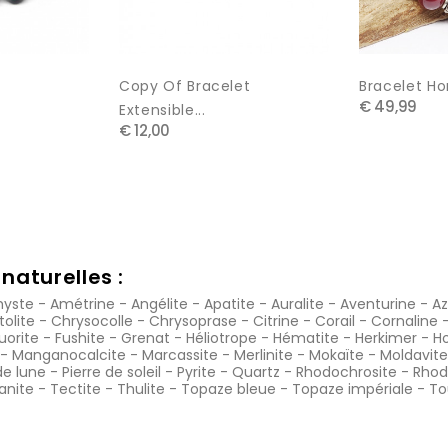
Copy Of Bracelet
Bracelet Ho
€ 49,99
Extensible...
€ 12,00
naturelles :
yste
-
Amétrine
-
Angélite
-
Apatite
-
Auralite
-
Aventurine
-
Az
tolite
-
Chrysocolle
-
Chrysoprase
-
Citrine
-
Corail
-
Cornaline
luorite
-
Fushite
-
Grenat
-
Héliotrope
-
Hématite
-
Herkimer
-
Ho
-
Manganocalcite
-
Marcassite
-
Merlinite
-
Mokaïte
-
Moldavite
de lune
-
Pierre de soleil
-
Pyrite
-
Quartz
-
Rhodochrosite
-
Rhod
anite
-
Tectite
-
Thulite
-
Topaze bleue
-
Topaze impériale
-
To