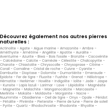
Découvrez également nos autres pierres
naturelles :
Actinolite
-
Agate
-
Aigue marine
-
Amazonite
-
Ambre
-
Améthyste
-
Amétrine
-
Angélite
-
Apatite
-
Auralite
-
Aventurine
-
Azurite
-
Biwa
-
Bois fossile
-
Bronzite
-
Cacoxénite
-
Calcédoine
-
Calcite
-
Carnéole
-
Célestite
-
Chalcopyrite
-
Charoïte
-
Chiastolite
-
Chrysocolle
-
Chrysoprase
-
Citrine
-
Corail
-
Cornaline
-
Cristal de roche
-
Cuivre
-
Cyanite
-
Damburite
-
Dioptase
-
Dolomite
-
Dumortiérite
-
Emeraude
-
Epidote
-
Fer de tigre
-
Fluorite
-
Fushite
-
Grenat
-
Héliotrope
-
Hématite
-
Herkimer
-
Howlite
-
Indigolite
-
Iolite
-
Jade
-
Jaspe
-
Kunsite
-
Lapis lazuli
-
Larimar
-
Lave
-
Lépidolite
-
Magnésite
-
Magnetite
-
Malachite
-
Manganocalcite
-
Marcassite
-
Merlinite
-
Mokaïte
-
Moldavite
-
Morganite
-
Nacre
-
Nuummite
-
Obsidienne
-
Oeil de tigre
-
Onyx
-
Opale
-
Péridot
-
Pétalite
-
Phrénite
-
Pietersite
-
Pierre de lune
-
Pierre de soleil
-
Pyrite
-
Quartz
-
Rhodochrosite
-
Rhodonite
-
Rhyolite
-