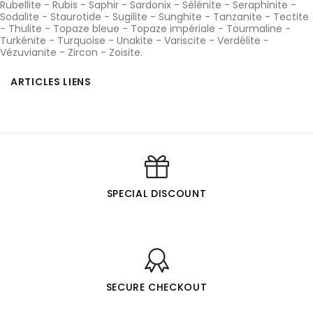
Rubellite
-
Rubis
-
Saphir
-
Sardonix
-
Sélénite
-
Seraphinite
-
Sodalite
-
Staurotide
-
Sugilite
-
Sunghite
-
Tanzanite
-
Tectite
-
Thulite
-
Topaze bleue
-
Topaze impériale
-
Tourmaline
-
Turkénite
-
Turquoise
-
Unakite
-
Variscite
-
Verdélite
-
Vézuvianite
-
Zircon
-
Zoisite
.
ARTICLES LIENS
SPECIAL DISCOUNT
SECURE CHECKOUT