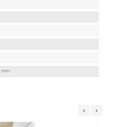
x 5 mm
‹
›