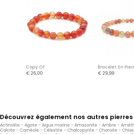
Copy Of
Bracelet En Pierr
€ 26,00
€ 29,99
Découvrez également nos autres pierres 
Actinolite
-
Agate
-
Aigue marine
-
Amazonite
-
Ambre
-
Améth
Calcite
-
Carnéole
-
Célestite
-
Chalcopyrite
-
Charoïte
-
Chias