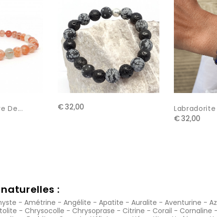
€ 32,00
e De...
Labradorite 
€ 32,00
naturelles :
yste
-
Amétrine
-
Angélite
-
Apatite
-
Auralite
-
Aventurine
-
Az
tolite
-
Chrysocolle
-
Chrysoprase
-
Citrine
-
Corail
-
Cornaline