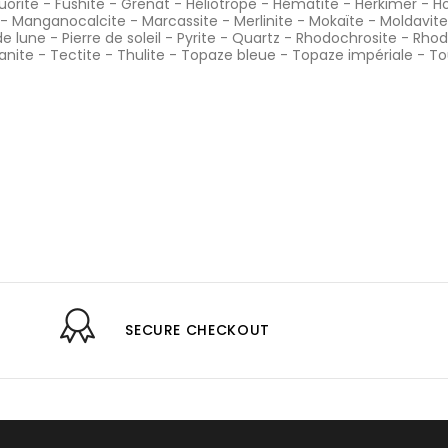
luorite
-
Fushite
-
Grenat
-
Héliotrope
-
Hématite
-
Herkimer
-
Ho
-
Manganocalcite
-
Marcassite
-
Merlinite
-
Mokaïte
-
Moldavite
de lune
-
Pierre de soleil
-
Pyrite
-
Quartz
-
Rhodochrosite
-
Rhod
anite
-
Tectite
-
Thulite
-
Topaze bleue
-
Topaze impériale
-
To
SECURE CHECKOUT