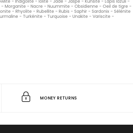
wlite
-
Indigolite
-
Iolite
-
Jade
-
Jaspe
-
Kunsite
-
Lapis lazuli
-
-
Morganite
-
Nacre
-
Nuummite
-
Obsidienne
-
Oeil de tigre
-
onite
-
Rhyolite
-
Rubellite
-
Rubis
-
Saphir
-
Sardonix
-
Sélénite
urmaline
-
Turkénite
-
Turquoise
-
Unakite
-
Variscite
-
MONEY RETURNS