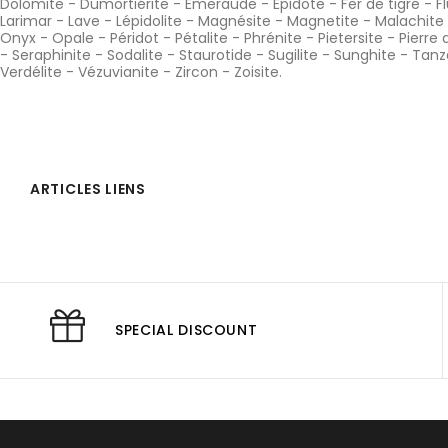
Dolomite
-
Dumortiérite
-
Emeraude
-
Epidote
-
Fer de tigre
-
F
Larimar
-
Lave
-
Lépidolite
-
Magnésite
-
Magnetite
-
Malachite
Onyx
-
Opale
-
Péridot
-
Pétalite
-
Phrénite
-
Pietersite
-
Pierre 
-
Seraphinite
-
Sodalite
-
Staurotide
-
Sugilite
-
Sunghite
-
Tanz
Verdélite
-
Vézuvianite
-
Zircon
-
Zoisite
.
ARTICLES LIENS
SPECIAL DISCOUNT