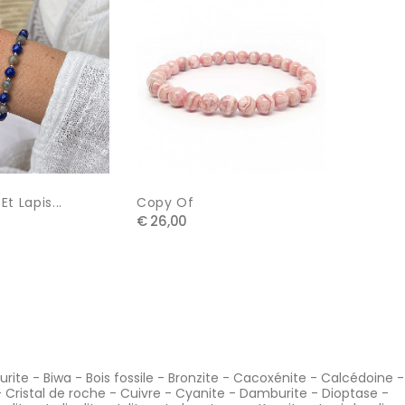
Et Lapis...
Copy Of
Copy Of
€ 26,00
€ 21,00
urite
-
Biwa
-
Bois fossile
-
Bronzite
-
Cacoxénite
-
Calcédoine
-
-
Cristal de roche
-
Cuivre
-
Cyanite
-
Damburite
-
Dioptase
-