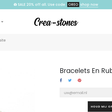
SALE 20% off all. Use code
OREO
shop now
site
Bracelets En Rub
HOUD MIJ O