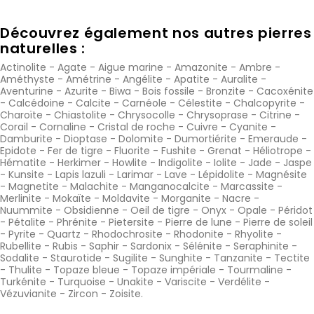
Découvrez également nos autres pierres
naturelles :
Actinolite
-
Agate
-
Aigue marine
-
Amazonite
-
Ambre
-
Améthyste
-
Amétrine
-
Angélite
-
Apatite
-
Auralite
-
Aventurine
-
Azurite
-
Biwa
-
Bois fossile
-
Bronzite
-
Cacoxénite
-
Calcédoine
-
Calcite
-
Carnéole
-
Célestite
-
Chalcopyrite
-
Charoïte
-
Chiastolite
-
Chrysocolle
-
Chrysoprase
-
Citrine
-
Corail
-
Cornaline
-
Cristal de roche
-
Cuivre
-
Cyanite
-
Damburite
-
Dioptase
-
Dolomite
-
Dumortiérite
-
Emeraude
-
Epidote
-
Fer de tigre
-
Fluorite
-
Fushite
-
Grenat
-
Héliotrope
-
Hématite
-
Herkimer
-
Howlite
-
Indigolite
-
Iolite
-
Jade
-
Jaspe
-
Kunsite
-
Lapis lazuli
-
Larimar
-
Lave
-
Lépidolite
-
Magnésite
-
Magnetite
-
Malachite
-
Manganocalcite
-
Marcassite
-
Merlinite
-
Mokaïte
-
Moldavite
-
Morganite
-
Nacre
-
Nuummite
-
Obsidienne
-
Oeil de tigre
-
Onyx
-
Opale
-
Péridot
-
Pétalite
-
Phrénite
-
Pietersite
-
Pierre de lune
-
Pierre de soleil
-
Pyrite
-
Quartz
-
Rhodochrosite
-
Rhodonite
-
Rhyolite
-
Rubellite
-
Rubis
-
Saphir
-
Sardonix
-
Sélénite
-
Seraphinite
-
Sodalite
-
Staurotide
-
Sugilite
-
Sunghite
-
Tanzanite
-
Tectite
-
Thulite
-
Topaze bleue
-
Topaze impériale
-
Tourmaline
-
Turkénite
-
Turquoise
-
Unakite
-
Variscite
-
Verdélite
-
Vézuvianite
-
Zircon
-
Zoisite
.