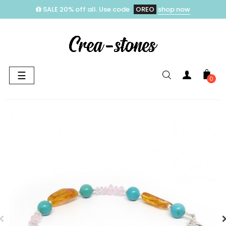
SALE 20% off all. Use code
OREO
shop now
Toggle
☰
0
navigation